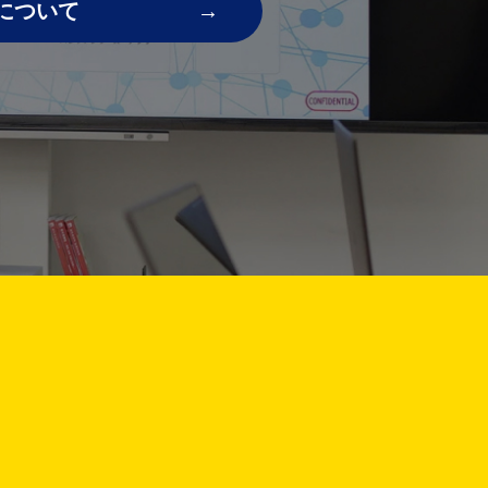
について
!