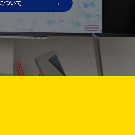
について
!