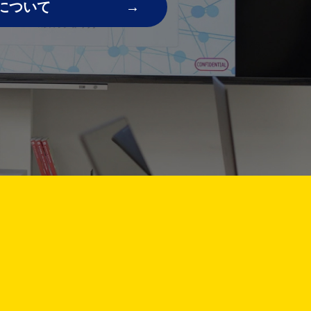
について
!