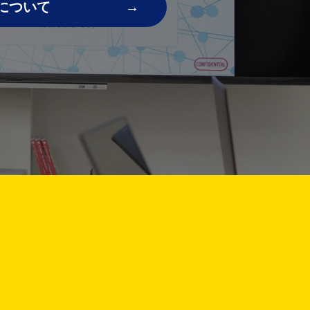
について
!