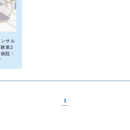
コンサル
験第2
学病院・
ド
1