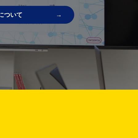
について
!