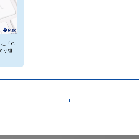
社「C
の取り組
た
1