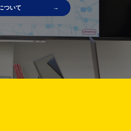
について
!