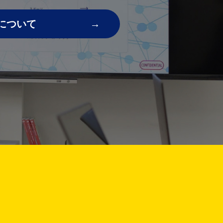
について
!