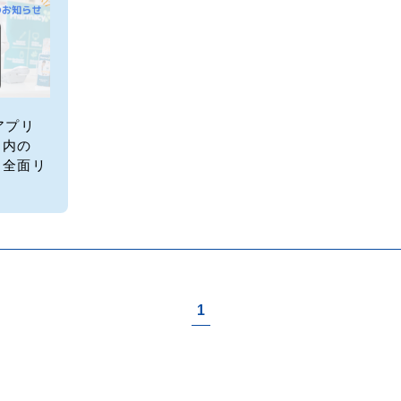
アプリ
」内の
を全面リ
た
1