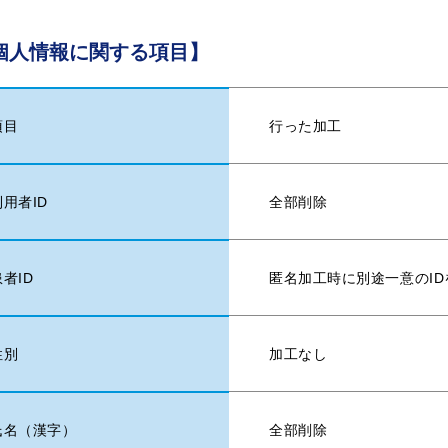
個人情報に関する項目】
行った加工
項目
全部削除
利用者ID
匿名加工時に別途一意のI
患者ID
加工なし
性別
全部削除
氏名（漢字）