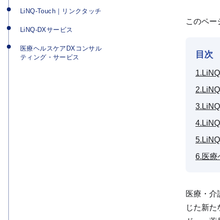
LiNQ-Touch｜リンクタッチ
このペー
LiNQ-DXサービス
医療ヘルスケアDXコンサル
目次
ティング・サービス
1.L
2.Li
3.L
4.L
5.Li
6.医
医療・介
じた新た