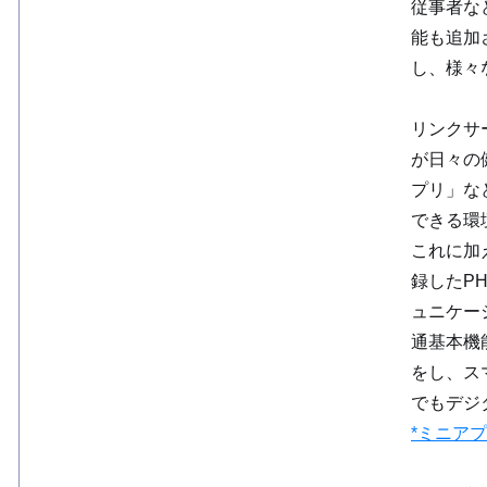
従事者な
能も追加
し、様々
リンクサ
が日々の
プリ」など
できる環
これに加
録したP
ュニケー
通基本機
をし、ス
でもデジ
*ミニア