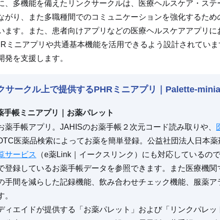
に、多機能を備えたリンクサークルは、医療ヘルスケア・ステ
ながり、また多職種間でのコミュニケーションを強化するため
います。また、患者向けアプリなどの医療ヘルスケアアプリに
HRミニアプリや共通基本機能を活用できるよう設計されてい
開発を支援します。
クサークル上で提供するPHRミニアプリ｜Palette-minia
薬手帳ミニアプリ｜お薬パレット
お薬手帳アプリ。JAHISのお薬手帳２次元コード読み取りや、
OTC医薬品検索によってお薬を簡単登録。公益社団法人日本薬
覧サービス
（e薬Link｜イークスリンク）にも対応している
で登録しているお薬手帳データを参照できます。また医療機関
の手間を減らした記録機能、飲み合わせチェック機能、服薬ア
す。
ディエイドが提供する「お薬パレット」および「リンクパレッ