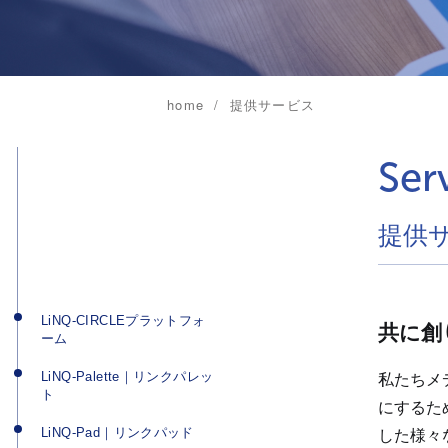
home
提供サービス
Ser
提供
LiNQ-CIRCLEプラットフォ
共に創
ーム
LiNQ-Palette｜リンクパレッ
私たちメ
ト
にするた
LiNQ-Pad｜リンクパッド
した様々