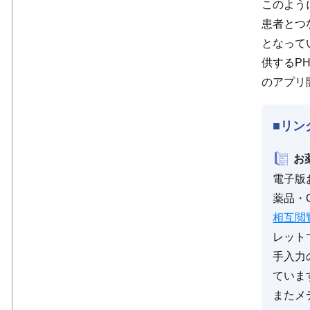
このよう
患者とつ
となって
供するP
のアプリ
■リン
お
電子版
薬品・
相互閲
レット
手入力
ていま
またメ