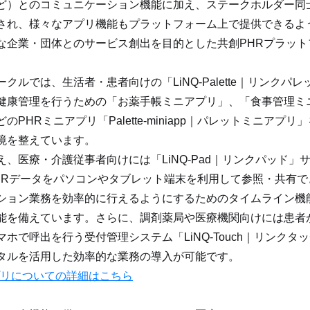
ど）とのコミュニケーション機能に加え、ステークホルダー同
され、様々なアプリ機能もプラットフォーム上で提供できるよ
な企業・団体とのサービス創出を目的とした共創PHRプラッ
ークルでは、生活者・患者向けの「LiNQ-Palette｜リンク
健康管理を行うための「お薬手帳ミニアプリ」、「食事管理ミ
のPHRミニアプリ「Palette-miniapp｜パレットミニア
境を整えています。
え、医療・介護従事者向けには「LiNQ-Pad｜リンクパッド
HRデータをパソコンやタブレット端末を利用して参照・共有
ション業務を効率的に行えるようにするためのタイムライン機
能を備えています。さらに、調剤薬局や医療機関向けには患者
マホで呼出を行う受付管理システム「LiNQ-Touch｜リンク
タルを活用した効率的な業務の導入が可能です。
プリについての詳細はこちら