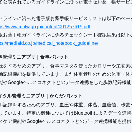
て公表されているガイドラインに沿った電子版お薬手帳サービ
。
ドラインに沿った電子版お薬手帳サービスリストは以下のペー
tps://www.mhlw.go.jp/content/001257615.pdf
版お薬手帳ガイドラインに係るチェックシート確認結果は以下
ps://mediaid.co.jp/medical_notebook_guideline/
事管理ミニアプリ｜食事パレット
録をするためのアプリ。食事マスタを使ったカロリーや栄養素
動記録機能を提供しています。また体重管理のための体重・体脂
能やGoogleヘルスコネクトとのデータ連携をした歩数記録機
イタル管理ミニアプリ｜からだパレット
ル記録をするためのアプリ。血圧や体重、体温、血糖値、歩数
しています。特定の機種についてはBluetoothによるデータ連携
スケア機能やGoogleヘルスコネクトとのデータ連携機能も提