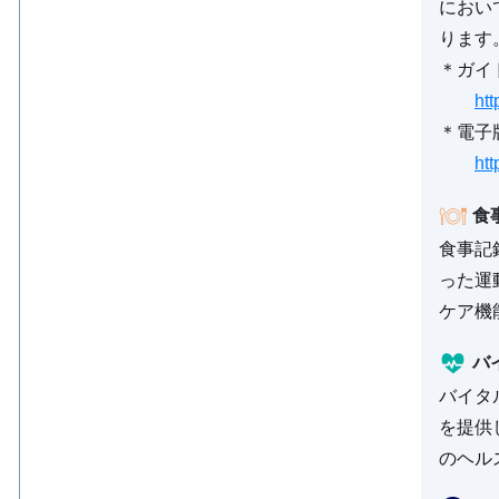
におい
ります
＊ガイ
ht
＊電子
htt
食
食事記
った運
ケア機
バ
バイタ
を提供
のヘル