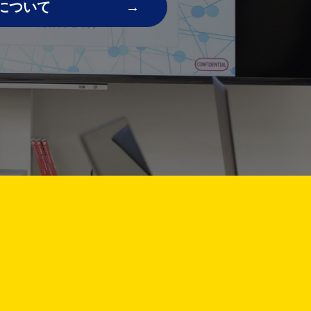
について
!