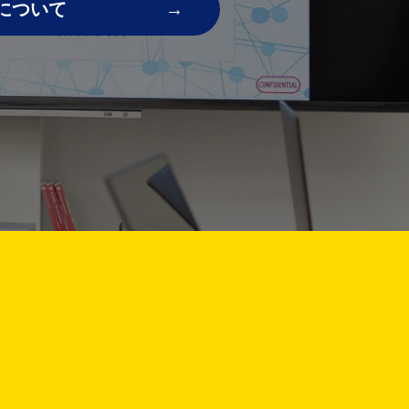
について
!