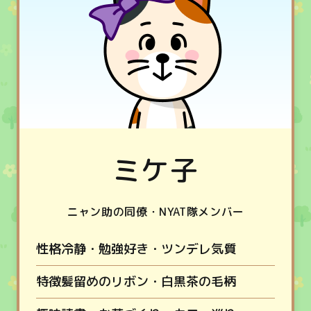
ミケ子
ニャン助の同僚・NYAT隊メンバー
性格
冷静・勉強好き・ツンデレ気質
特徴
髪留めのリボン・白黒茶の毛柄