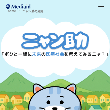
home
ニャン助の紹介
「ボクと一緒に
未来
の
医療社会
を考えてみるニャ？