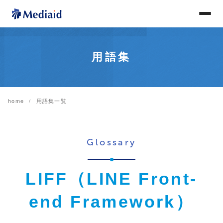
用語集
home
用語集一覧
Glossary
LIFF（LINE Front-
end Framework）