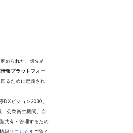
に定められた、優先的
療情報プラットフォー
を図るために定義され
DXビジョン2030」
設、公衆衛生機関、自
覧共有・管理するため
情報は
こちら
をご覧く