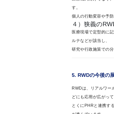
す。
個人の行動変容や予防
４）狭義のRW
医療現場で定型的に記
ルテなどが該当し、
研究や行政施策での分
5. RWDの今後の
RWDは、リアルワー
どにも応用が広がって
とくにPHRと連携す