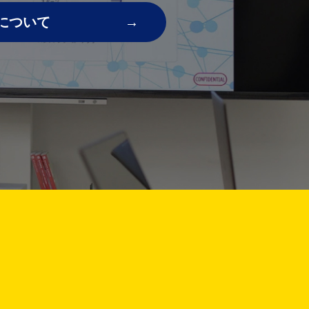
について
!