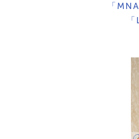
「MN
「