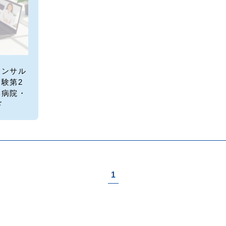
コンサル
験第2
学病院・
ド
1