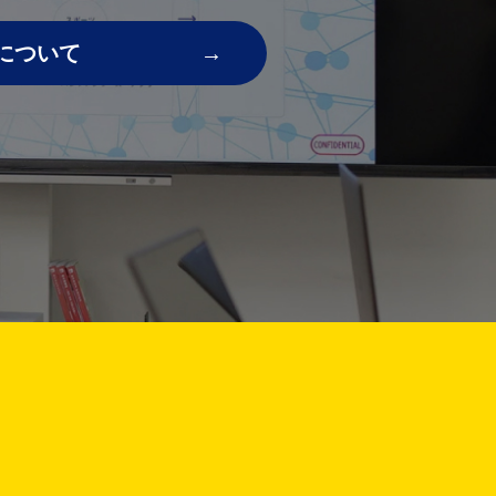
について
!