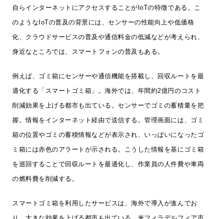
自らインターネットにアクセスすることがIoTの特徴である。こ
のようなIoTの普及の背景には、センサーの性能向上や低価格
化、クラウドサービスの普及や通信料金の低減などが考えられ、
身近なところでは、スマートフォンの普及もある。
例えば、ゴミ箱にセンサーや通信機能を搭載し、回収ルートを最
適化する「スマートゴミ箱」。海外では、年間約2億円のコスト
削減効果を上げる都市も出ている。センサーでゴミの蓄積量を把
握。情報をインターネット経由で送信する。管理画面には、ゴミ
箱の位置やゴミの蓄積情報などが表示され、いっぱいになったゴ
ミ箱には赤色のアラートが示される。こうした情報を基にゴミ箱
を巡回することで回収ルートを最適化し、作業員の人件費や車両
の燃料費を削減する。
スマートゴミ箱を利用したサービスは、海外で導入が進んでお
り、大きな効果を上げる都市も出ている。米フィラデルフィア市