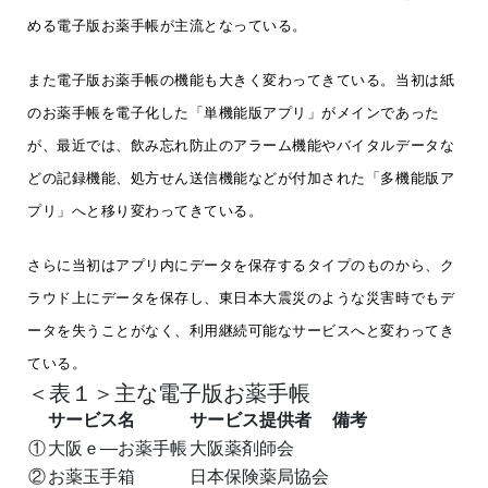
める電子版お薬手帳が主流となっている。
また電子版お薬手帳の機能も大きく変わってきている。当初は紙
のお薬手帳を電子化した「単機能版アプリ」がメインであった
が、最近では、飲み忘れ防止のアラーム機能やバイタルデータな
どの記録機能、処方せん送信機能などが付加された「多機能版ア
プリ」へと移り変わってきている。
さらに当初はアプリ内にデータを保存するタイプのものから、ク
ラウド上にデータを保存し、東日本大震災のような災害時でもデ
ータを失うことがなく、利用継続可能なサービスへと変わってき
ている。
＜表１＞主な電子版お薬手帳
サービス名
サービス提供者
備考
①
大阪ｅ―お薬手帳
大阪薬剤師会
②
お薬玉手箱
日本保険薬局協会