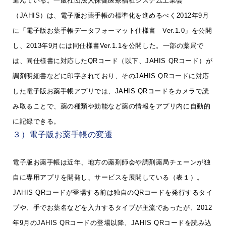
進んでいる。一般社団法人保健医療福祉システム工業会
（JAHIS）は、電子版お薬手帳の標準化を進めるべく2012年9月
に「電子版お薬手帳データフォーマット仕様書 Ver.1.0」を公開
し、2013年9月には同仕様書Ver.1.1を公開した。一部の薬局で
は、同仕様書に対応したQRコード（以下、JAHIS QRコード）が
調剤明細書などに印字されており、そのJAHIS QRコードに対応
した電子版お薬手帳アプリでは、JAHIS QRコードをカメラで読
み取ることで、薬の種類や効能など薬の情報をアプリ内に自動的
に記録できる。
３）電子版お薬手帳の変遷
電子版お薬手帳は近年、地方の薬剤師会や調剤薬局チェーンが独
自に専用アプリを開発し、サービスを展開している（表１）。
JAHIS QRコードが登場する前は独自のQRコードを発行するタイ
プや、手でお薬名などを入力するタイプが主流であったが、2012
年9月のJAHIS QRコードの登場以降、JAHIS QRコードを読み込