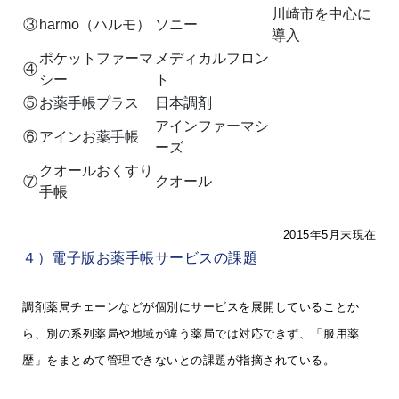
川崎市を中心に
③
harmo（ハルモ）
ソニー
導入
ポケットファーマ
メディカルフロン
④
シー
ト
⑤
お薬手帳プラス
日本調剤
アインファーマシ
⑥
アインお薬手帳
ーズ
クオールおくすり
⑦
クオール
手帳
2015年5月末現在
４）電子版お薬手帳サービスの課題
調剤薬局チェーンなどが個別にサービスを展開していることか
ら、別の系列薬局や地域が違う薬局では対応できず、「服用薬
歴」をまとめて管理できないとの課題が指摘されている。