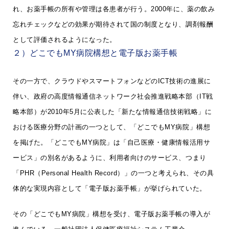
れ、お薬手帳の所有や管理は各患者が行う。2000年に、薬の飲み
忘れチェックなどの効果が期待されて国の制度となり、調剤報酬
として評価されるようになった。
２）どこでもMY病院構想と電子版お薬手帳
その一方で、クラウドやスマートフォンなどのICT技術の進展に
伴い、政府の高度情報通信ネットワーク社会推進戦略本部（IT戦
略本部）が2010年5月に公表した「新たな情報通信技術戦略」に
おける医療分野の計画の一つとして、「どこでもMY病院」構想
を掲げた。「どこでもMY病院」は「自己医療・健康情報活用サ
ービス」の別名があるように、利用者向けのサービス、つまり
「PHR（Personal Health Record）」の一つと考えられ、その具
体的な実現内容として「電子版お薬手帳」が挙げられていた。
その「どこでもMY病院」構想を受け、電子版お薬手帳の導入が