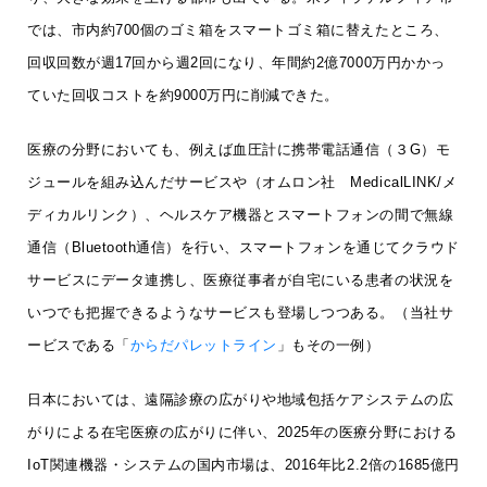
では、市内約700個のゴミ箱をスマートゴミ箱に替えたところ、
回収回数が週17回から週2回になり、年間約2億7000万円かかっ
ていた回収コストを約9000万円に削減できた。
医療の分野においても、例えば血圧計に携帯電話通信（３G）モ
ジュールを組み込んだサービスや（オムロン社 MedicalLINK/メ
ディカルリンク）、ヘルスケア機器とスマートフォンの間で無線
通信（Bluetooth通信）を行い、スマートフォンを通じてクラウド
サービスにデータ連携し、医療従事者が自宅にいる患者の状況を
いつでも把握できるようなサービスも登場しつつある。（当社サ
ービスである「
からだパレットライン
」もその一例）
日本においては、遠隔診療の広がりや地域包括ケアシステムの広
がりによる在宅医療の広がりに伴い、2025年の医療分野における
IoT関連機器・システムの国内市場は、2016年比2.2倍の1685億円