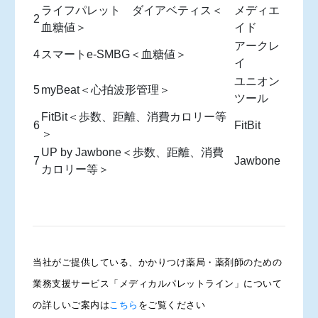
ライフパレット ダイアベティス＜
メディエ
2
血糖値＞
イド
アークレ
4
スマートe-SMBG＜血糖値＞
イ
ユニオン
5
myBeat＜心拍波形管理＞
ツール
FitBit＜歩数、距離、消費カロリー等
6
FitBit
＞
UP by Jawbone＜歩数、距離、消費
7
Jawbone
カロリー等＞
当社がご提供している、かかりつけ薬局・薬剤師のための
業務支援サービス「メディカルパレットライン」について
の詳しいご案内は
こちら
をご覧ください