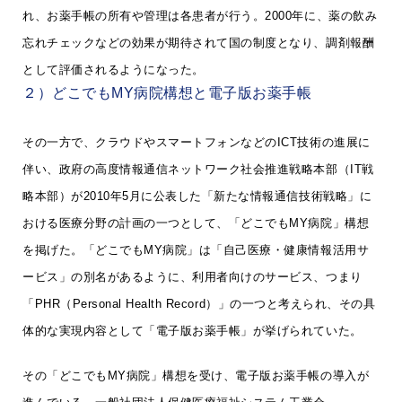
れ、お薬手帳の所有や管理は各患者が行う。2000年に、薬の飲み
忘れチェックなどの効果が期待されて国の制度となり、調剤報酬
として評価されるようになった。
２）どこでもMY病院構想と電子版お薬手帳
その一方で、クラウドやスマートフォンなどのICT技術の進展に
伴い、政府の高度情報通信ネットワーク社会推進戦略本部（IT戦
略本部）が2010年5月に公表した「新たな情報通信技術戦略」に
おける医療分野の計画の一つとして、「どこでもMY病院」構想
を掲げた。「どこでもMY病院」は「自己医療・健康情報活用サ
ービス」の別名があるように、利用者向けのサービス、つまり
「PHR（Personal Health Record）」の一つと考えられ、その具
体的な実現内容として「電子版お薬手帳」が挙げられていた。
その「どこでもMY病院」構想を受け、電子版お薬手帳の導入が