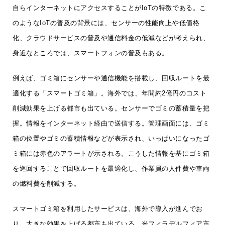
自らインターネットにアクセスすることがIoTの特徴である。こ
のようなIoTの普及の背景には、センサーの性能向上や低価格
化、クラウドサービスの普及や通信料金の低減などが考えられ、
身近なところでは、スマートフォンの普及もある。
例えば、ゴミ箱にセンサーや通信機能を搭載し、回収ルートを最
適化する「スマートゴミ箱」。海外では、年間約2億円のコスト
削減効果を上げる都市も出ている。センサーでゴミの蓄積量を把
握。情報をインターネット経由で送信する。管理画面には、ゴミ
箱の位置やゴミの蓄積情報などが表示され、いっぱいになったゴ
ミ箱には赤色のアラートが示される。こうした情報を基にゴミ箱
を巡回することで回収ルートを最適化し、作業員の人件費や車両
の燃料費を削減する。
スマートゴミ箱を利用したサービスは、海外で導入が進んでお
り、大きな効果を上げる都市も出ている。米フィラデルフィア市