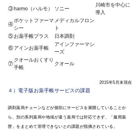
川崎市を中心に
③
harmo（ハルモ）
ソニー
導入
ポケットファーマ
メディカルフロン
④
シー
ト
⑤
お薬手帳プラス
日本調剤
アインファーマシ
⑥
アインお薬手帳
ーズ
クオールおくすり
⑦
クオール
手帳
2015年5月末現在
４）電子版お薬手帳サービスの課題
調剤薬局チェーンなどが個別にサービスを展開していることか
ら、別の系列薬局や地域が違う薬局では対応できず、「服用薬
歴」をまとめて管理できないとの課題が指摘されている。