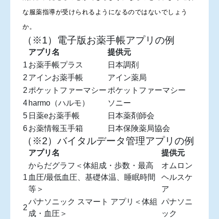
な服薬指導が受けられるようになるのではないでしょう
か。
（※1）電子版お薬手帳アプリの例
アプリ名
提供元
1
お薬手帳プラス
日本調剤
2
アインお薬手帳
アイン薬局
2
ポケットファーマシー
ポケットファーマシー
4
harmo（ハルモ）
ソニー
5
日薬eお薬手帳
日本薬剤師会
6
お薬情報玉手箱
日本保険薬局協会
（※2）バイタルデータ管理アプリの例
アプリ名
提供元
からだグラフ＜体組成・歩数・最高
オムロン
1
血圧/最低血圧、基礎体温、睡眠時間
ヘルスケ
等＞
ア
パナソニック スマート アプリ＜体組
パナソニ
2
成・血圧＞
ック