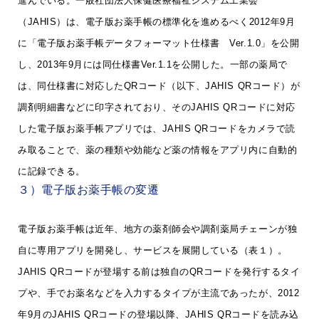
進んでいる。一般社団法人保健医療福祉システム工業会
（JAHIS）は、電子版お薬手帳の標準化を進めるべく2012年9月
に「電子版お薬手帳データフォーマット仕様書 Ver.1.0」を公開
し、2013年9月には同仕様書Ver.1.1を公開した。一部の薬局で
は、同仕様書に対応したQRコード（以下、JAHIS QRコード）が
調剤明細書などに印字されており、そのJAHIS QRコードに対応
した電子版お薬手帳アプリでは、JAHIS QRコードをカメラで読
み取ることで、薬の種類や効能など薬の情報をアプリ内に自動的
に記録できる。
３）電子版お薬手帳の変遷
電子版お薬手帳は近年、地方の薬剤師会や調剤薬局チェーンが独
自に専用アプリを開発し、サービスを展開している（表１）。
JAHIS QRコードが登場する前は独自のQRコードを発行するタイ
プや、手でお薬名などを入力するタイプが主流であったが、2012
年9月のJAHIS QRコードの登場以降、JAHIS QRコードを読み込