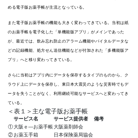
める電子版お薬手帳が主流となっている。
また電子版お薬手帳の機能も大きく変わってきている。当初は紙
のお薬手帳を電子化した「単機能版アプリ」がメインであった
が、最近では、飲み忘れ防止のアラーム機能やバイタルデータな
どの記録機能、処方せん送信機能などが付加された「多機能版ア
プリ」へと移り変わってきている。
さらに当初はアプリ内にデータを保存するタイプのものから、ク
ラウド上にデータを保存し、東日本大震災のような災害時でもデ
ータを失うことがなく、利用継続可能なサービスへと変わってき
ている。
＜表１＞主な電子版お薬手帳
サービス名
サービス提供者
備考
①
大阪ｅ―お薬手帳
大阪薬剤師会
②
お薬玉手箱
日本保険薬局協会