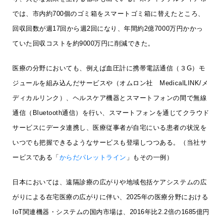
では、市内約700個のゴミ箱をスマートゴミ箱に替えたところ、
回収回数が週17回から週2回になり、年間約2億7000万円かかっ
ていた回収コストを約9000万円に削減できた。
医療の分野においても、例えば血圧計に携帯電話通信（３G）モ
ジュールを組み込んだサービスや（オムロン社 MedicalLINK/メ
ディカルリンク）、ヘルスケア機器とスマートフォンの間で無線
通信（Bluetooth通信）を行い、スマートフォンを通じてクラウド
サービスにデータ連携し、医療従事者が自宅にいる患者の状況を
いつでも把握できるようなサービスも登場しつつある。（当社サ
ービスである「
からだパレットライン
」もその一例）
日本においては、遠隔診療の広がりや地域包括ケアシステムの広
がりによる在宅医療の広がりに伴い、2025年の医療分野における
IoT関連機器・システムの国内市場は、2016年比2.2倍の1685億円