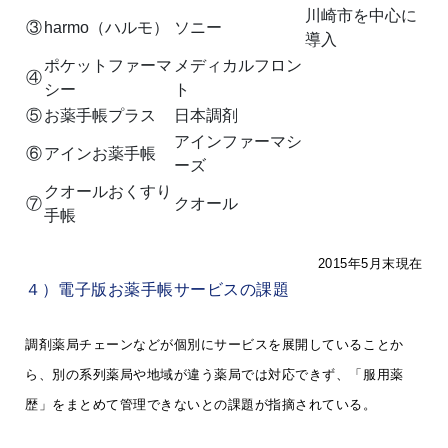
川崎市を中心に
③
harmo（ハルモ）
ソニー
導入
ポケットファーマ
メディカルフロン
④
シー
ト
⑤
お薬手帳プラス
日本調剤
アインファーマシ
⑥
アインお薬手帳
ーズ
クオールおくすり
⑦
クオール
手帳
2015年5月末現在
４）電子版お薬手帳サービスの課題
調剤薬局チェーンなどが個別にサービスを展開していることか
ら、別の系列薬局や地域が違う薬局では対応できず、「服用薬
歴」をまとめて管理できないとの課題が指摘されている。