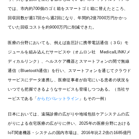
では、市内約700個のゴミ箱をスマートゴミ箱に替えたところ、
回収回数が週17回から週2回になり、年間約2億7000万円かかっ
ていた回収コストを約9000万円に削減できた。
医療の分野においても、例えば血圧計に携帯電話通信（３G）モ
ジュールを組み込んだサービスや（オムロン社 MedicalLINK/メ
ディカルリンク）、ヘルスケア機器とスマートフォンの間で無線
通信（Bluetooth通信）を行い、スマートフォンを通じてクラウド
サービスにデータ連携し、医療従事者が自宅にいる患者の状況を
いつでも把握できるようなサービスも登場しつつある。（当社サ
ービスである「
からだパレットライン
」もその一例）
日本においては、遠隔診療の広がりや地域包括ケアシステムの広
がりによる在宅医療の広がりに伴い、2025年の医療分野における
IoT関連機器・システムの国内市場は、2016年比2.2倍の1685億円