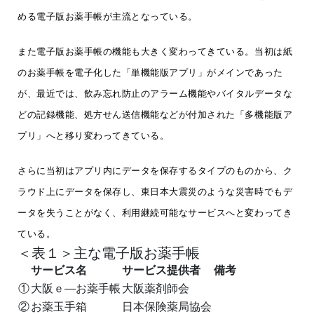
める電子版お薬手帳が主流となっている。
また電子版お薬手帳の機能も大きく変わってきている。当初は紙
のお薬手帳を電子化した「単機能版アプリ」がメインであった
が、最近では、飲み忘れ防止のアラーム機能やバイタルデータな
どの記録機能、処方せん送信機能などが付加された「多機能版ア
プリ」へと移り変わってきている。
さらに当初はアプリ内にデータを保存するタイプのものから、ク
ラウド上にデータを保存し、東日本大震災のような災害時でもデ
ータを失うことがなく、利用継続可能なサービスへと変わってき
ている。
＜表１＞主な電子版お薬手帳
サービス名
サービス提供者
備考
①
大阪ｅ―お薬手帳
大阪薬剤師会
②
お薬玉手箱
日本保険薬局協会