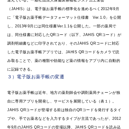
進んでいる。一般社団法人保健医療福祉システム工業会
（JAHIS）は、電子版お薬手帳の標準化を進めるべく2012年9月
に「電子版お薬手帳データフォーマット仕様書 Ver.1.0」を公開
し、2013年9月には同仕様書Ver.1.1を公開した。一部の薬局で
は、同仕様書に対応したQRコード（以下、JAHIS QRコード）が
調剤明細書などに印字されており、そのJAHIS QRコードに対応
した電子版お薬手帳アプリでは、JAHIS QRコードをカメラで読
み取ることで、薬の種類や効能など薬の情報をアプリ内に自動的
に記録できる。
３）電子版お薬手帳の変遷
電子版お薬手帳は近年、地方の薬剤師会や調剤薬局チェーンが独
自に専用アプリを開発し、サービスを展開している（表１）。
JAHIS QRコードが登場する前は独自のQRコードを発行するタイ
プや、手でお薬名などを入力するタイプが主流であったが、2012
年9月のJAHIS QRコードの登場以降、JAHIS QRコードを読み込