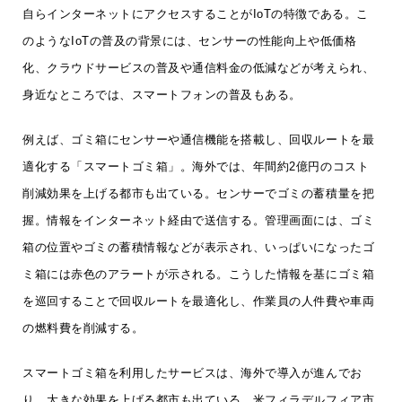
自らインターネットにアクセスすることがIoTの特徴である。こ
のようなIoTの普及の背景には、センサーの性能向上や低価格
化、クラウドサービスの普及や通信料金の低減などが考えられ、
身近なところでは、スマートフォンの普及もある。
例えば、ゴミ箱にセンサーや通信機能を搭載し、回収ルートを最
適化する「スマートゴミ箱」。海外では、年間約2億円のコスト
削減効果を上げる都市も出ている。センサーでゴミの蓄積量を把
握。情報をインターネット経由で送信する。管理画面には、ゴミ
箱の位置やゴミの蓄積情報などが表示され、いっぱいになったゴ
ミ箱には赤色のアラートが示される。こうした情報を基にゴミ箱
を巡回することで回収ルートを最適化し、作業員の人件費や車両
の燃料費を削減する。
スマートゴミ箱を利用したサービスは、海外で導入が進んでお
り、大きな効果を上げる都市も出ている。米フィラデルフィア市