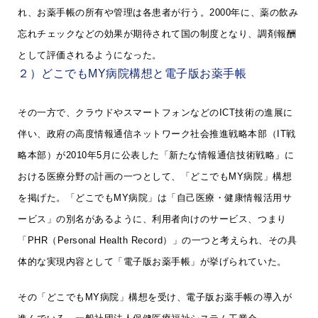
れ、お薬手帳の所有や管理は各患者が行う。2000年に、薬の飲み
忘れチェックなどの効果が期待されて国の制度となり、調剤報酬
として評価されるようになった。
２）どこでもMY病院構想と電子版お薬手帳
その一方で、クラウドやスマートフォンなどのICT技術の進展に
伴い、政府の高度情報通信ネットワーク社会推進戦略本部（IT戦
略本部）が2010年5月に公表した「新たな情報通信技術戦略」に
おける医療分野の計画の一つとして、「どこでもMY病院」構想
を掲げた。「どこでもMY病院」は「自己医療・健康情報活用サ
ービス」の別名があるように、利用者向けのサービス、つまり
「PHR（Personal Health Record）」の一つと考えられ、その具
体的な実現内容として「電子版お薬手帳」が挙げられていた。
その「どこでもMY病院」構想を受け、電子版お薬手帳の導入が