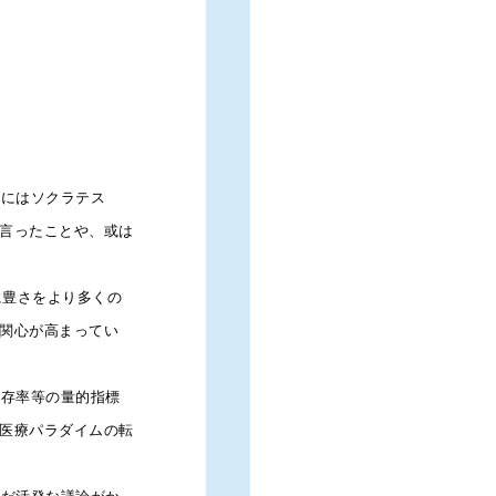
患
的にはソクラテス
元来の意味は「能力や権限を与
言ったことや、或は
的に治療や介護のプロセスに参
医療介護従事者は、患者エンパ
に豊さをより多くの
況の情報を提供する必要がある
関心が高まってい
また、患者本人や家族も情報を
動的な姿勢が必要になり、その
生存率等の量的指標
医療パラダイムの転