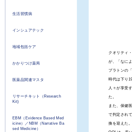
生活習慣病
d Outcome）
インシュアテック
地域包括ケア
報告アウトカム」と訳される。
クオリティ・
トカム、また画像検査や生存率などの医
が、「なに
かかりつけ薬局
とは少なかった。
プラトンの「
よって、アドヒアランス等、患者の治療
時代は下り1
医薬品関連マスタ
ことから、患者の主観的評価を科学的に
人々が享受
リサーチキット（Research
た。
Kit)
が使われ始めたのも21世紀に入ってか
また、保健医
から直接得られた報告に基づく測定」
で判定され
EBM（Evidence Based Med
icine）／NBM（Narrative Ba
介さない」と厳格に医師の評価の影響を
換を迎えた
sed Medicine）