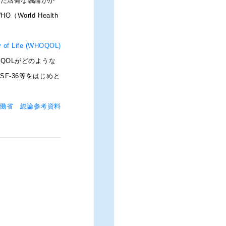
未だ活発な議論がか
orld Health
ty of Life (WHOQOL)
QOLがどのような
F-36等をはじめと
働省 総論参考資料