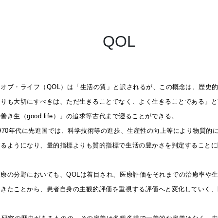
QOL
オブ・ライフ（QOL）は「生活の質」と訳されるが、この概念は、歴史
よりも大切にすべきは、ただ生きることでなく、よく生きることである」と
善き生（good life）」の追求等古代まで遡ることができる。
970年代に先進国では、科学技術等の進歩、生産性の向上等により物質的
するようになり、量的指標よりも質的指標で生活の豊かさを判定することに
療の分野においても、QOLは着目され、医療評価をそれまでの治癒率や
てきたことから、患者自身の主観的評価を重視する評価へと変化していく、
。