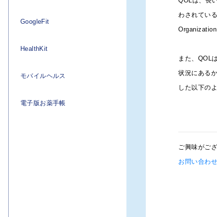
QOLは、長
3282.pdf
わされている
GoogleFit
Reported Outcome）
のようなICTツー
Organi
見込まれる。
HealthKit
また、QOL
状況にあるか
モバイルヘルス
した以下の
電子版お薬手帳
IoT
ご興味がご
お問い合わ