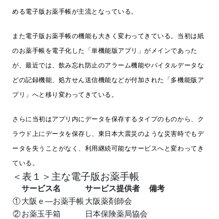
める電子版お薬手帳が主流となっている。
また電子版お薬手帳の機能も大きく変わってきている。当初は紙
のお薬手帳を電子化した「単機能版アプリ」がメインであった
が、最近では、飲み忘れ防止のアラーム機能やバイタルデータな
どの記録機能、処方せん送信機能などが付加された「多機能版ア
プリ」へと移り変わってきている。
さらに当初はアプリ内にデータを保存するタイプのものから、ク
ラウド上にデータを保存し、東日本大震災のような災害時でもデ
ータを失うことがなく、利用継続可能なサービスへと変わってき
ている。
＜表１＞主な電子版お薬手帳
サービス名
サービス提供者
備考
①
大阪ｅ―お薬手帳
大阪薬剤師会
②
お薬玉手箱
日本保険薬局協会