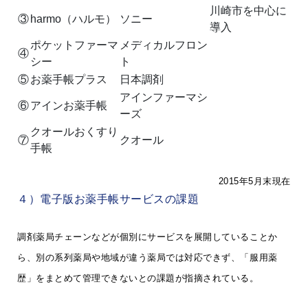
川崎市を中心に
③
harmo（ハルモ）
ソニー
導入
ポケットファーマ
メディカルフロン
④
シー
ト
⑤
お薬手帳プラス
日本調剤
アインファーマシ
⑥
アインお薬手帳
ーズ
クオールおくすり
⑦
クオール
手帳
2015年5月末現在
４）電子版お薬手帳サービスの課題
調剤薬局チェーンなどが個別にサービスを展開していることか
ら、別の系列薬局や地域が違う薬局では対応できず、「服用薬
歴」をまとめて管理できないとの課題が指摘されている。