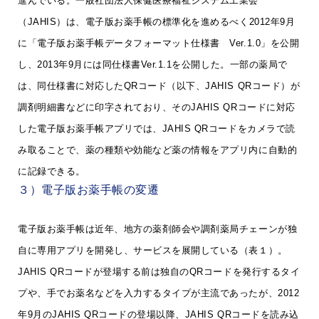
進んでいる。一般社団法人保健医療福祉システム工業会
（JAHIS）は、電子版お薬手帳の標準化を進めるべく2012年9月
に「電子版お薬手帳データフォーマット仕様書 Ver.1.0」を公開
し、2013年9月には同仕様書Ver.1.1を公開した。一部の薬局で
は、同仕様書に対応したQRコード（以下、JAHIS QRコード）が
調剤明細書などに印字されており、そのJAHIS QRコードに対応
した電子版お薬手帳アプリでは、JAHIS QRコードをカメラで読
み取ることで、薬の種類や効能など薬の情報をアプリ内に自動的
に記録できる。
３）電子版お薬手帳の変遷
電子版お薬手帳は近年、地方の薬剤師会や調剤薬局チェーンが独
自に専用アプリを開発し、サービスを展開している（表１）。
JAHIS QRコードが登場する前は独自のQRコードを発行するタイ
プや、手でお薬名などを入力するタイプが主流であったが、2012
年9月のJAHIS QRコードの登場以降、JAHIS QRコードを読み込