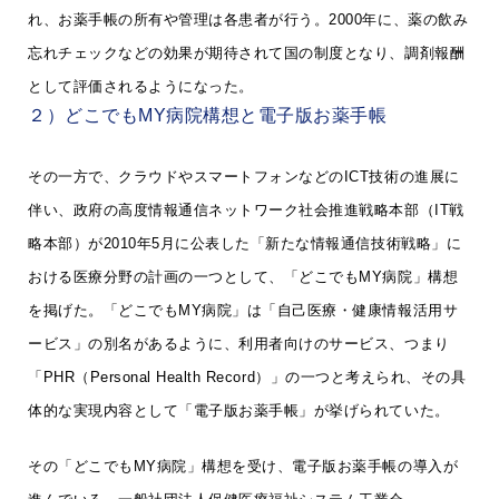
れ、お薬手帳の所有や管理は各患者が行う。2000年に、薬の飲み
忘れチェックなどの効果が期待されて国の制度となり、調剤報酬
として評価されるようになった。
２）どこでもMY病院構想と電子版お薬手帳
その一方で、クラウドやスマートフォンなどのICT技術の進展に
伴い、政府の高度情報通信ネットワーク社会推進戦略本部（IT戦
略本部）が2010年5月に公表した「新たな情報通信技術戦略」に
おける医療分野の計画の一つとして、「どこでもMY病院」構想
を掲げた。「どこでもMY病院」は「自己医療・健康情報活用サ
ービス」の別名があるように、利用者向けのサービス、つまり
「PHR（Personal Health Record）」の一つと考えられ、その具
体的な実現内容として「電子版お薬手帳」が挙げられていた。
その「どこでもMY病院」構想を受け、電子版お薬手帳の導入が