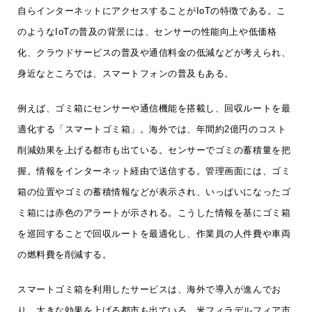
自らインターネットにアクセスすることがIoTの特徴である。こ
のようなIoTの普及の背景には、センサーの性能向上や低価格
化、クラウドサービスの普及や通信料金の低減などが考えられ、
身近なところでは、スマートフォンの普及もある。
例えば、ゴミ箱にセンサーや通信機能を搭載し、回収ルートを最
適化する「スマートゴミ箱」。海外では、年間約2億円のコスト
削減効果を上げる都市も出ている。センサーでゴミの蓄積量を把
握。情報をインターネット経由で送信する。管理画面には、ゴミ
箱の位置やゴミの蓄積情報などが表示され、いっぱいになったゴ
ミ箱には赤色のアラートが示される。こうした情報を基にゴミ箱
を巡回することで回収ルートを最適化し、作業員の人件費や車両
の燃料費を削減する。
スマートゴミ箱を利用したサービスは、海外で導入が進んでお
り、大きな効果を上げる都市も出ている。米フィラデルフィア市