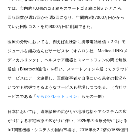
では、市内約700個のゴミ箱をスマートゴミ箱に替えたところ、
回収回数が週17回から週2回になり、年間約2億7000万円かかっ
ていた回収コストを約9000万円に削減できた。
医療の分野においても、例えば血圧計に携帯電話通信（３G）モ
ジュールを組み込んだサービスや（オムロン社 MedicalLINK/メ
ディカルリンク）、ヘルスケア機器とスマートフォンの間で無線
通信（Bluetooth通信）を行い、スマートフォンを通じてクラウド
サービスにデータ連携し、医療従事者が自宅にいる患者の状況を
いつでも把握できるようなサービスも登場しつつある。（当社サ
ービスである「
からだパレットライン
」もその一例）
日本においては、遠隔診療の広がりや地域包括ケアシステムの広
がりによる在宅医療の広がりに伴い、2025年の医療分野における
IoT関連機器・システムの国内市場は、2016年比2.2倍の1685億円