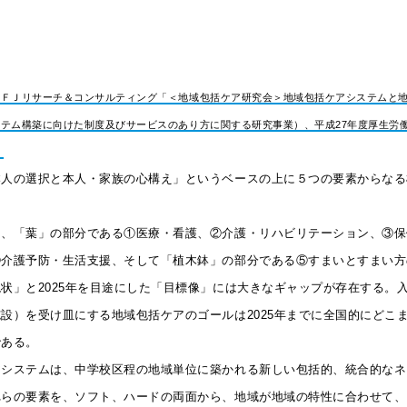
ＵＦＪリサーチ＆コンサルティング「＜地域包括ケア研究会＞地域包括ケアシステムと
テム構築に向けた制度及びサービスのあり方に関する研究事業）、平成27年度厚生労
」
本人の選択と本人・家族の心構え」というベースの上に５つの要素からなる
は、「葉」の部分である①医療・看護、②介護・リハビリテーション、③保
④介護予防・生活支援、そして「植木鉢」の部分である⑤すまいとすまい方
状」と2025年を目途にした「目標像」には大きなギャップが存在する。
設）を受け皿にする地域包括ケアのゴールは2025年までに全国的にどこ
である。
アシステムは、中学校区程の地域単位に築かれる新しい包括的、統合的なネ
れらの要素を、ソフト、ハードの両面から、地域が地域の特性に合わせて、