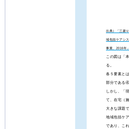
サービスを2018年4月にも始める。新
ングスと提携を行った。提供サービス
者の健康問題に関する現状把握から改善
出典）「三菱
域包括ケアシス
事業、2016年
この図は「
向上や健康改善活動の取り組みを促すサ
る。
各５要素と
性の向上
部分である
しかし、「現
分野）を460億円と試算。保険金や給付
て、在宅（施
すると分析する。
大きな課題
地域包括ケ
であり、こ