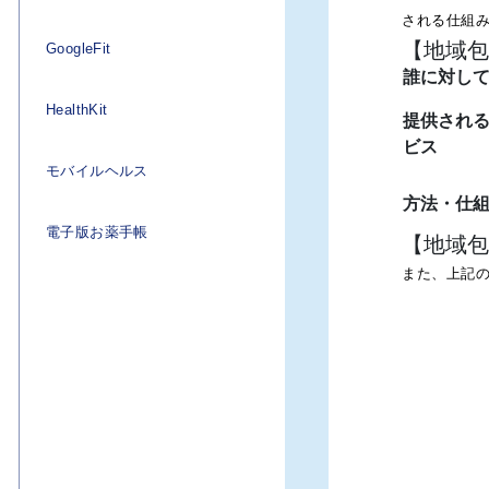
析することで、健康状態を「健康年齢
される仕組
尿病などの７大生活習慣病による入院費
【地域包
GoogleFit
誰に対し
HealthKit
提供され
ef Executive : Adrian
ビス
し、住友生命とソフトバンク株式会社は
モバイルヘルス
ットフォームの構築等で提携して、グロ
方法・仕
電子版お薬手帳
ality」を日本市場に導入する
【地域包
ality」は、健康を改善するツールや関連知識、
また、上記
IoT
健康になることをサポートするプログラ
活習慣病の増加を抑える上で重要な「健
の意欲を高める仕組みとなっている。各
いう仕組みが保険商品に組み込まれてお
社会全体の健康増進にも寄与する。