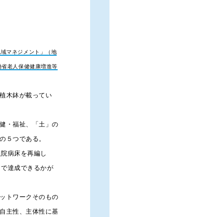
患者さんの全受診医療機関・服
２４時間の相談応需
地域マネジメント」（地
調剤後の患者の服薬状況・指導
働省老人保健健康増進等
などを行うことになります。
この報酬改定に伴って、患者が
植木鉢が載ってい
薬状況を「かかりつけ薬剤師」
３）電子版お薬手帳
健・福祉、「土」の
の５つである。
また２０１６年度調剤報酬改定
入院病床を再編し
等の機能をもつ場合には、算定
まで達成できるかが
現在すでに、スマートフォン等
（※1）。
ットワークそのもの
これらアプリにおいては、クラ
自主性、主体性に基
の手帳と比較して、２０１１年