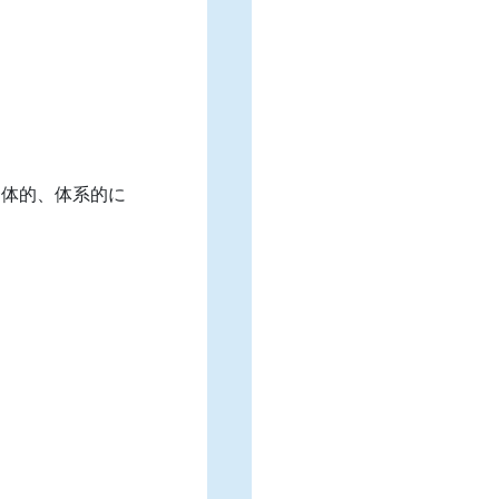
24時間対応・在宅対応
医療機関などとの連携
の3つを盛り込みました。
さらに、かかりつけ薬局への再
を持つことを目指し、２０３５
一体的、体系的に
移すことが期待されるとしてい
すなわちこの中で、地域包括ケ
２）「かかりつけ薬
２０１６年度調剤報酬改定では
一元的・継続的に把握した上で
師指導料」が新設されました。
「かかりつけ薬剤師指導料」に
とで患者さん１人に対して１人
りつけ薬剤師」は患者さんに対