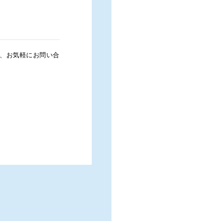
などのメリットもあります。
今後においては、電子版お薬手
手帳の利用が広まることが予想
、お気軽にお問い合
また前述した災害時の活用に加
「かかりつけ薬剤師」に見せる
用チェックが電子データによっ
もたらすと思われます。
さらに最近では、ヘルスケア機
血圧データ、血糖値データなど
この患者がもつバイタルデータ
より適切な服薬指導が受けられ
（※1）電子版お薬手
アプリ名
提
1
お薬手帳プラス
日
2
アインお薬手帳
ア