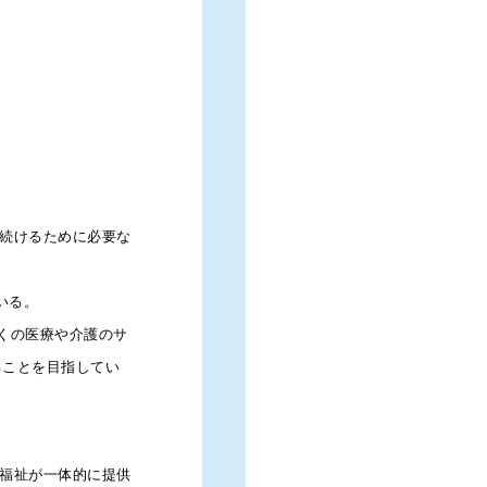
１）かかりつけ薬局
続けるために必要な
２０１４年度末時点における薬
持った患者さんたちが行列をつ
いる。
このような「門前薬局」はその
多くの医療や介護のサ
者本位の医薬分業の実現に向け
ることを目指してい
ン」を発表しました。この中で
出し、具体的な機能として
薬情報の一元的・継続的把握
福祉が一体的に提供