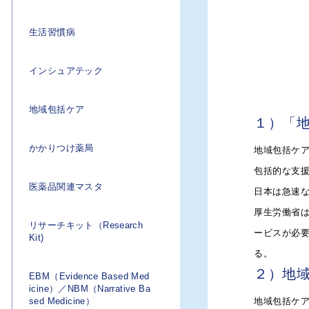
生活習慣病
ック
インシュアテック
地域包括ケア
１）「
造語。データ解析や人工知能（AI）など
いい、これまでにない保険商品を開発し
かかりつけ薬局
地域包括ケ
Tを掛け合わせたFinTechに続き、
包括的な支
医薬品関連マスタ
日本は急速な
ービスがある。
厚生労働省は
リサーチキット（Research
ービスが必要
Kit)
命保険株式会社は、株式会社日本医療デ
る。
品。「健康年齢®」とは、JMDC社が
２）地
EBM（Evidence Based Med
icine）／NBM（Narrative Ba
書（レセプト）等のビッグデータを使用
sed Medicine）
地域包括ケ